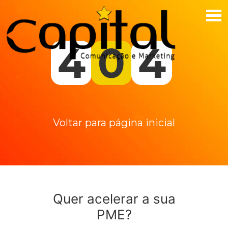
4
0
4
Voltar para página inicial
Quer acelerar a sua
PME?